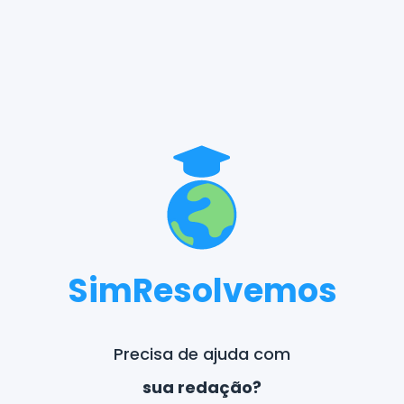
SimResolvemos
seu TCC?
Precisa de ajuda com
sua lista?
sua redação?