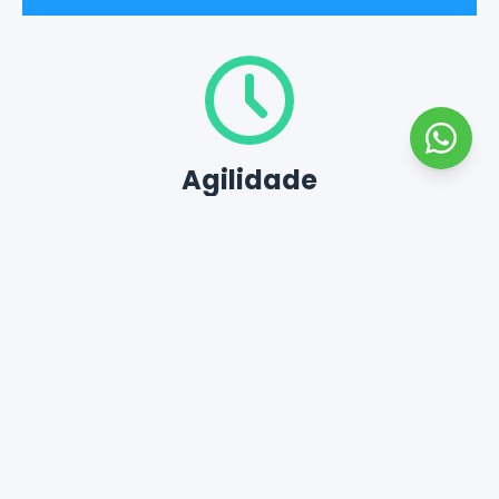
Agilidade
É possível solicitar serviços
acadêmicos em poucos
cliques, encontrar tutores
rapidamente e garantir uma
entrega para o mesmo dia.
Qualidade